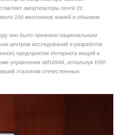
ставляет амортизаторы почти 20
около 200 миллионов юаней и объемом
5 году оно было признано национальным
ным центром исследований и разработок
онное) предприятие Интернета вещей и
ме управления iatf16949, используя ERP,
тавший эталоном отечественных