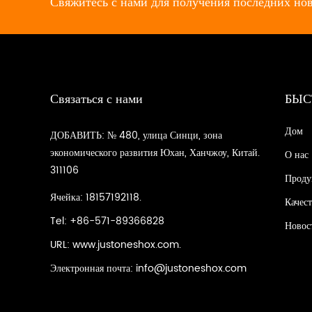
Свяжитесь с нами для получения последних нов
Связаться с нами
БЫС
Дом
ДОБАВИТЬ: № 480, улица Синци, зона
экономического развития Юхан, Ханчжоу, Китай.
О нас
311106
Проду
Ячейка: 18157192118.
Качес
Tel: +86-571-89366828
Новос
URL: www.justoneshox.com.
Электронная почта:
info@justoneshox.com