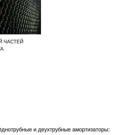
Й ЧАСТЕЙ
ОФИСНЫЙ ДИСПЛЕЙ
ОФИСН
ТА
Однотрубные и двухтрубные амортизаторы: