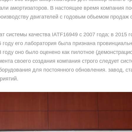
ли амортизаторов. В настоящее время компания по
роизводству двигателей с годовым объемом продаж 
фикат системы качества IATF16949 с 2007 года; в 201
 году его лаборатория была признана провинциаль
8 году оно было оценено как пилотное (демонстраци
нта своего создания компания строго следует систе
орудования для постоянного обновления. завод, с
риятий.