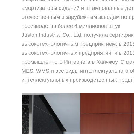
амортизаторы сидений и штампованные дета
отечественным и зарубежным заводам по п
производства более 4 миллионов штук.
Juston Industrial Co., Ltd. получила серти
высокотехнологичным предприятием; в 2016
высокотехнологичных предприятий; и в 201
промышленного Интернета в Ханчжоу. С моме
MES, WMS и все виды интеллектуального об
интеллектуальных производственных предп